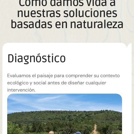
Cómo damos vida a
nuestras soluciones
basadas en naturaleza
Diagnóstico
Evaluamos el paisaje para comprender su contexto
T
ecológico y social antes de diseñar cualquier
c
intervención.
p
c