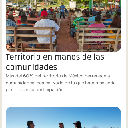
continua y comunicación
del impacto a través de
datos verificables para comunidades, clientes e
inversionistas.
C
o
m
i
e
n
z
a
Territorio en manos de las
comunidades
Más del 60 % del territorio de México pertenece a
comunidades locales. Nada de lo que hacemos sería
posible sin su participación.