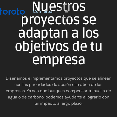
Nuestros
m
C
o
e
n
a
z
i
proyectos se
adaptan a los
objetivos de tu
empresa
Diseñamos e implementamos proyectos que se alinean
con las prioridades de acción climática de las
empresas. Ya sea que busques compensar tu huella de
agua o de carbono, podemos ayudarte a lograrlo con
un impacto a largo plazo.