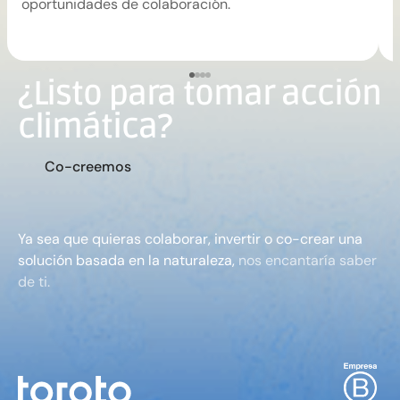
oportunidades de colaboración.
m
¿Listo para tomar acción
climática?
C
o
-
c
r
e
e
m
o
s
Ya sea que quieras colaborar, invertir o co-crear una
solución basada en la naturaleza,
nos encantaría saber
de ti.