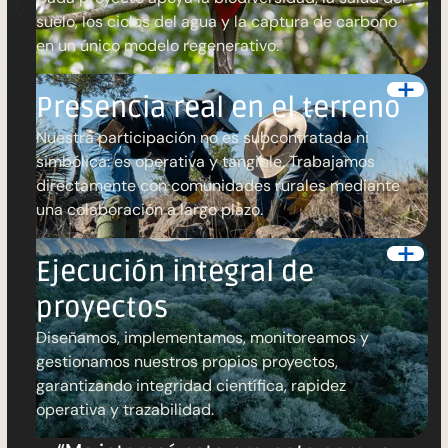
suelo, los ciclos del agua y la captura de carbono
en un único modelo regenerativo.
Presencia real en el terreno
Nuestra participación no es subcontratada ni
simbólica: es operativa y tangible. Trabajamos
directamente con comunidades rurales mediante
una colaboración a largo plazo.
Ejecución integral de
proyectos
Diseñamos, implementamos, monitoreamos y
gestionamos nuestros propios proyectos,
garantizando integridad científica, rapidez
operativa y trazabilidad.