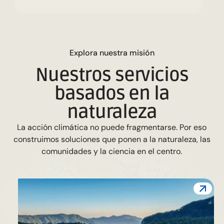
E
x
p
o
a
n
u
e
s
a
m
s
ó
n
l
r
t
r
i
i
Nuestros servicios
basados en la
naturaleza
La acción climática no puede fragmentarse. Por eso
construimos soluciones que ponen a la naturaleza, las
comunidades y la ciencia en el centro.