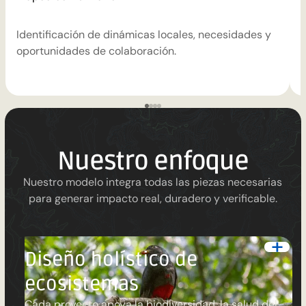
Identificación de dinámicas locales, necesidades y
D
oportunidades de colaboración.
m
Nuestro enfoque
Nuestro modelo integra todas las piezas necesarias
para generar impacto real, duradero y verificable.
Diseño holístico de
ecosistemas
Cada proyecto apoya la biodiversidad, la salud del