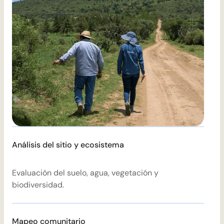
Análisis del sitio y ecosistema
P
Evaluación del suelo, agua, vegetación y
P
biodiversidad.
i
Mapeo comunitario