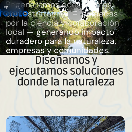
Regeneramos ecosistemas
ES
EN
con estrategias respaldadas
m
C
o
e
n
a
z
i
por la ciencia y colaboración
local
— generando impacto
duradero para la naturaleza,
empresas y comunidades.
Diseñamos y
ejecutamos soluciones
donde la naturaleza
prospera