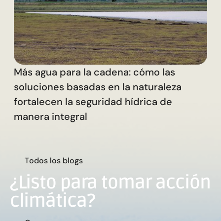
Más agua para la cadena: cómo las
soluciones basadas en la naturaleza
fortalecen la seguridad hídrica de
manera integral
T
o
d
o
s
l
o
s
b
l
o
g
s
¿Listo para tomar acción
climática?