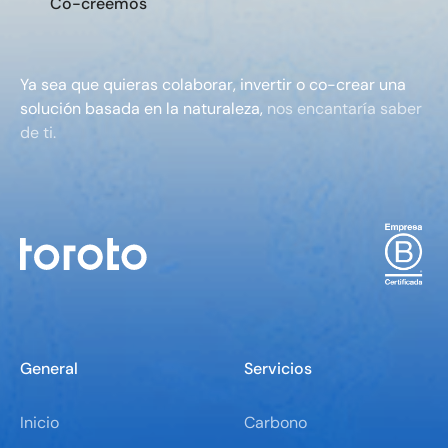
C
o
-
c
r
e
e
m
o
s
Ya sea que quieras colaborar, invertir o co-crear una
solución basada en la naturaleza,
nos encantaría saber
de ti.
General
Servicios
Inicio
Carbono