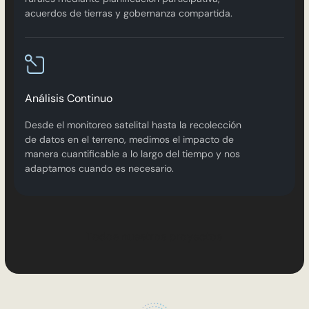
acuerdos de tierras y gobernanza compartida.
Análisis Continuo
Desde el monitoreo satelital hasta la recolección
de datos en el terreno, medimos el impacto de
manera cuantificable a lo largo del tiempo y nos
adaptamos cuando es necesario.
T
o
d
o
s
n
u
e
s
t
r
o
s
p
r
o
y
e
c
t
o
s