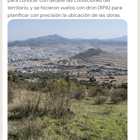
para conocer con detalle las condiciones del
c
territorio, y se hicieron vuelos con dron (RPA) para
i
planificar con precisión la ubicación de las obras.