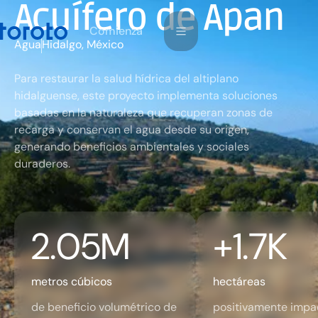
Acuífero de Apan
m
C
o
e
n
a
z
i
Agua
Hidalgo, México
Para restaurar la salud hídrica del altiplano
hidalguense, este proyecto implementa soluciones
basadas en la naturaleza que recuperan zonas de
recarga y conservan el agua desde su origen,
generando beneficios ambientales y sociales
duraderos.
2.05
M
+
1.7
K
metros cúbicos
hectáreas
de beneficio volumétrico de
positivamente impa