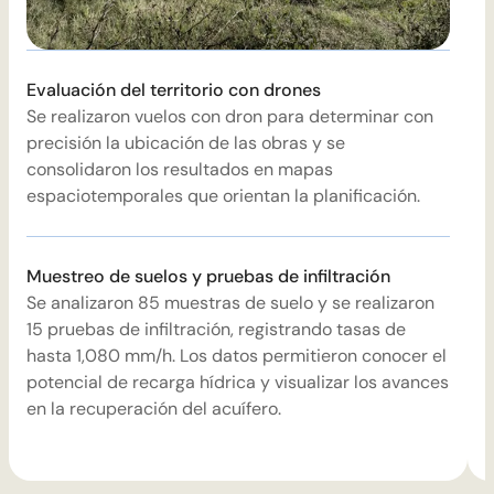
Evaluación del territorio con drones
Se realizaron vuelos con dron para determinar con
E
precisión la ubicación de las obras y se
r
consolidaron los resultados en mapas
e
espaciotemporales que orientan la planificación.
f
Muestreo de suelos y pruebas de infiltración
R
Se analizaron 85 muestras de suelo y se realizaron
D
15 pruebas de infiltración, registrando tasas de
s
hasta 1,080 mm/h. Los datos permitieron conocer el
(
potencial de recarga hídrica y visualizar los avances
p
en la recuperación del acuífero.
i