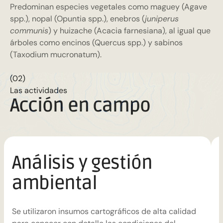
Predominan especies vegetales como maguey (Agave
spp.), nopal (Opuntia spp.), enebros (
juniperus
communis
) y huizache (Acacia farnesiana), al igual que
árboles como encinos (Quercus spp.) y sabinos
(Taxodium mucronatum).
(02)
Las actividades
Acción en campo
Análisis y gestión
ambiental
S
d
Se utilizaron insumos cartográficos de alta calidad
e