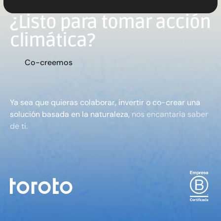
¿Listo para tomar acción
climática?
C
o
-
c
r
e
e
m
o
s
Ya sea que quieras colaborar, invertir o co-crear una
solución basada en la naturaleza,
nos encantaría saber
de ti.