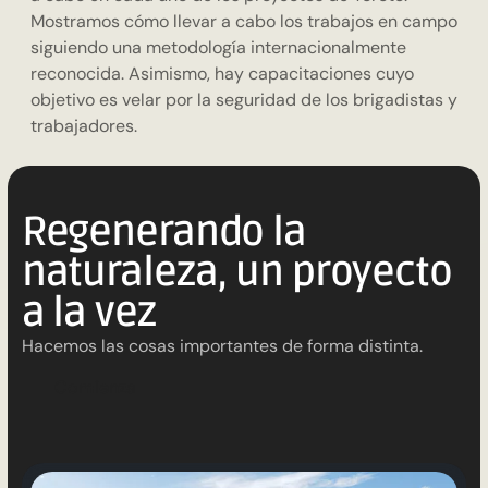
Mostramos cómo llevar a cabo los trabajos en campo
siguiendo una metodología internacionalmente
reconocida. Asimismo, hay capacitaciones cuyo
objetivo es velar por la seguridad de los brigadistas y
trabajadores.
Regenerando la
naturaleza, un proyecto
a la vez
Hacemos las cosas importantes de forma distinta.
C
o
m
i
e
n
z
a