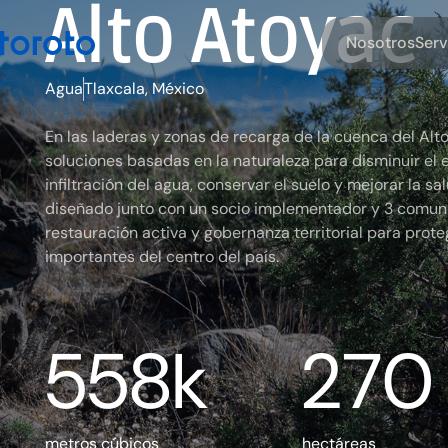
Alto Atoyac
N
o
o
o
S
e
s
s
t
r
r
Agua
Tlaxcala, México
En las laderas y zonas de recarga de la cuenca del Al
soluciones basadas en la naturaleza para disminuir el 
infiltración del agua, conservar el suelo y mejorar la s
diseñado junto con un socio implementador y 3 comunid
restauración activa y gobernanza territorial para prot
importantes del centro del país.
558k
270
metros cúbicos
hectáreas