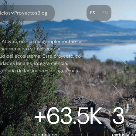
m
C
o
o
o
B
o
o
v
c
P
y
e
c
g
e
s
s
r
t
i
i
l
i
ES
EN
to Atoyac, en Tlaxcala, implementamos
escurrimiento y favorecer la
alud del ecosistema. Este proyecto, co-
ades locales, integra ciencia,
eger una de las fuentes de agua más
+
63.5
K
3
ejemplares
ejidos y 