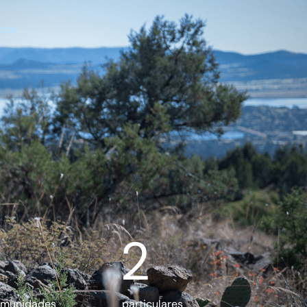
n
a
z
2
comunidades
particulares