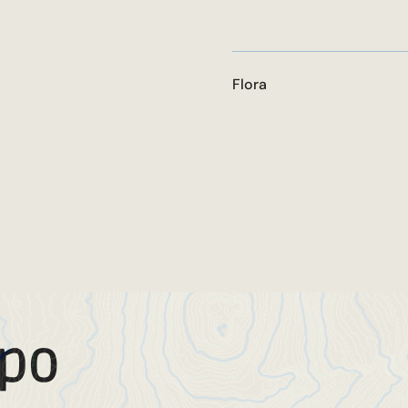
Flora
mpo