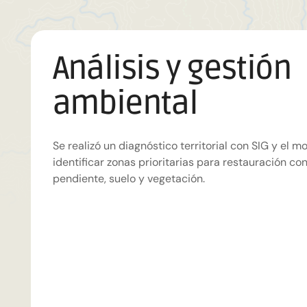
Análisis y gestión
Modelo hidrológi
SBNs
Talleres y capacit
ambiental
Se calibró el modelo SWAT con 20 años de datos 
Se implementaron obras físicas y reforestación pa
Se fortaleció la participación comunitaria con tall
evaluar impacto de obras en la infiltración y escur
usando especies nativas.
de seguridad.
Se realizó un diagnóstico territorial con SIG y el
identificar zonas prioritarias para restauración co
pendiente, suelo y vegetación.