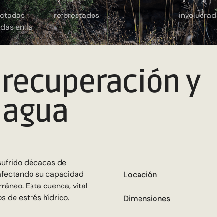
actadas
reforestados
involucrad
das en la
 recuperación y
 agua
 sufrido décadas de
 afectando su capacidad
Locación
rráneo. Esta cuenca, vital
s de estrés hídrico.
Dimensiones