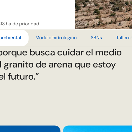
413 ha de prioridad
modelar el comportamiento
ervación y selección de
os.
trantes y barreras de
 ambiental
Modelo hidrológico
SBNs
Tallere
porque busca cuidar el medio
r soluciones para
mentar la infiltración en
 prevé educación ambiental
l granito de arena que estoy
otras especies nativas.
l futuro.”