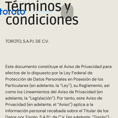
Términos y
m
C
o
e
n
a
z
i
condiciones
TOROTO, S.A.P.I. DE C.V.
Este documento constituye el Aviso de Privacidad para
efectos de lo dispuesto por la Ley Federal de
Protección de Datos Personales en Posesión de los
Particulares (en adelante, la “Ley”), su Reglamento, así
como los Lineamientos del Aviso de Privacidad (en
adelante, la “Legislación”). Por tanto, este Aviso de
Privacidad (en adelante, el “Aviso”) aplica a la
información personal recabada sobre el Titular de los
Datos por Toroto, S.A.P.I. de C.V. (en adelante, “Toroto”).