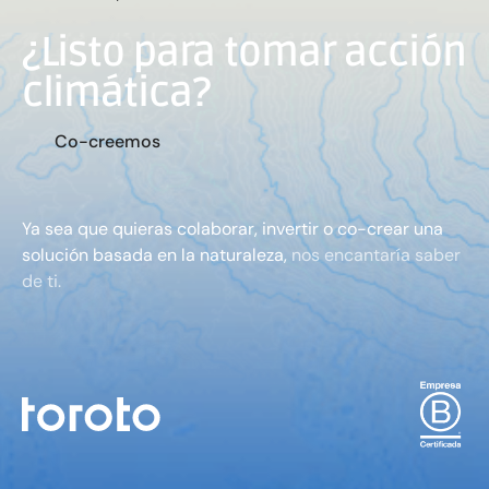
¿Listo para tomar acción
climática?
C
o
-
c
r
e
e
m
o
s
Ya sea que quieras colaborar, invertir o co-crear una
solución basada en la naturaleza,
nos encantaría saber
de ti.