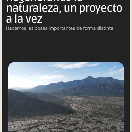
naturaleza, un proyecto
a la vez
Hacemos las cosas importantes de forma distinta.
C
o
m
i
e
n
z
a