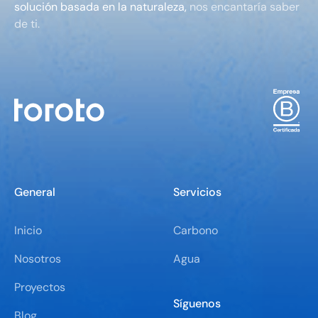
solución basada en la naturaleza,
nos encantaría saber
de ti.
General
Servicios
Inicio
Carbono
Nosotros
Agua
Proyectos
Síguenos
Blog