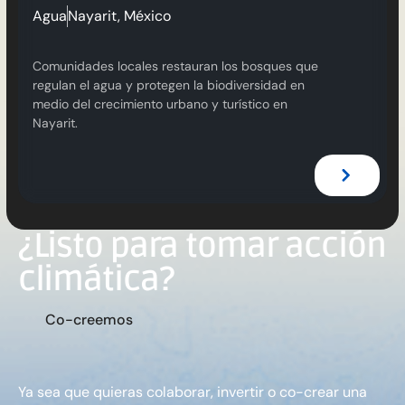
Agua
Nayarit, México
Comunidades locales restauran los bosques que
regulan el agua y protegen la biodiversidad en
medio del crecimiento urbano y turístico en
Nayarit.
¿Listo para tomar acción
climática?
C
o
-
c
r
e
e
m
o
s
Ya sea que quieras colaborar, invertir o co-crear una