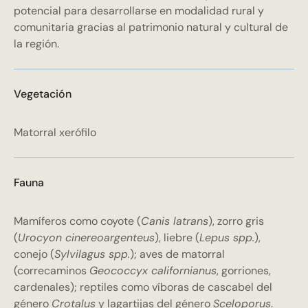
potencial para desarrollarse en modalidad rural y
comunitaria gracias al patrimonio natural y cultural de
la región.
Vegetación
Matorral xerófilo
Fauna
Mamíferos como coyote (
Canis latrans
), zorro gris
(
Urocyon cinereoargenteus
), liebre (
Lepus spp.
),
conejo (
Sylvilagus spp.
); aves de matorral
(correcaminos
Geococcyx californianus
, gorriones,
cardenales); reptiles como víboras de cascabel del
género
Crotalus
y lagartijas del género
Sceloporus
.