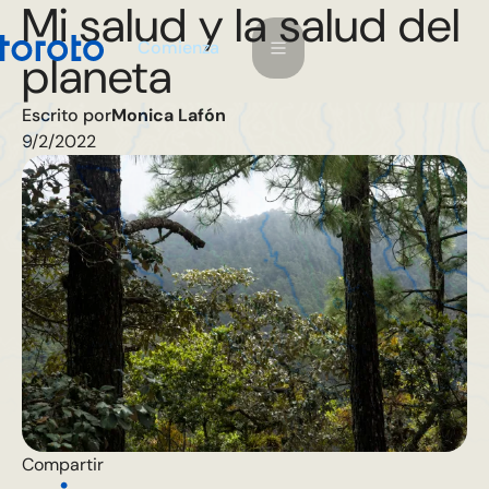
Mi salud y la salud del
m
C
o
e
n
a
z
i
planeta
Escrito por
Monica Lafón
9/2/2022
Compartir