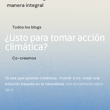
manera integral
T
o
d
o
s
l
o
s
b
l
o
g
s
¿Listo para tomar acción
climática?
m
C
o
-
c
r
e
e
o
s
Ya sea que quieras colaborar, invertir o co-crear una
solución basada en la naturaleza,
nos encantaría saber
de ti.