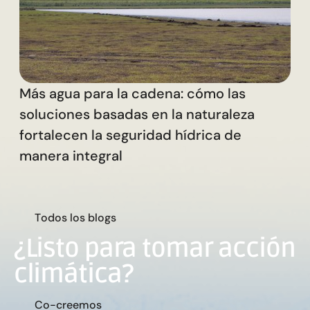
Más agua para la cadena: cómo las
soluciones basadas en la naturaleza
fortalecen la seguridad hídrica de
manera integral
T
o
d
o
s
l
o
s
b
l
o
g
s
¿Listo para tomar acción
climática?
C
o
-
c
r
e
e
m
o
s