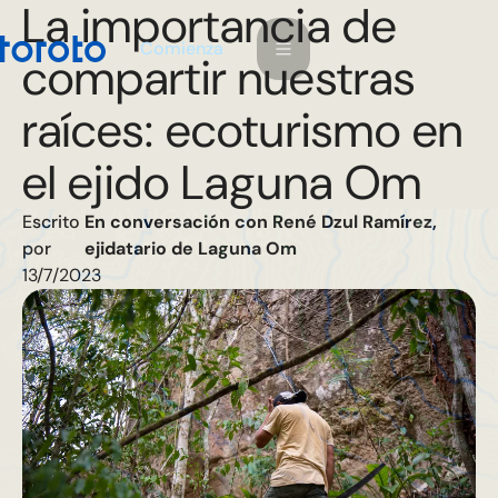
La importancia de
m
C
o
e
n
a
z
i
compartir nuestras
raíces: ecoturismo en
el ejido Laguna Om
Escrito
En conversación con René Dzul Ramírez,
por
ejidatario de Laguna Om
13/7/2023