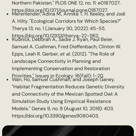
Northern Pakistan." PLOS ONE 12, no. 11: e0187027.
https://doi.org/10.1371/journal.pone.0187027.
Merenlender, Adina M., Annika T. H. Keeley, and Jodi
A. Hilty. "Ecological Corridors for Which Species?"
Therya 13, no. 1 (January 30, 2022): 45-55.
https://doi.org/10.12933/therya-22-1162.
Rudnick, Deborah A., Sadie J. Ryan, Paul Beier,
Samuel A. Cushman, Fred Dieffenbach, Clinton W.
Epps, Leah R. Gerber,
et al.
(2012). "The Role of
Landscape Connectivity in Planning and
Implementing Conservation and Restoration
Priorities." Issues in Ecology. 16(Fall): 1-20.
Wan, Ho, Samuel Cushman, and Joseph Ganey.
"Habitat Fragmentation Reduces Genetic Diversity
and Connectivity of the Mexican Spotted Owl: A
Simulation Study Using Empirical Resistance
Models." Genes 9, no. 8 (August 10, 2018): 403.
https://doi.org/10.3390/genes9080403.