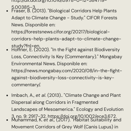
http://dx.doi.org/10.1016/b978-0-12-384719-
5.00385-3.
Fraser, B. (2013). "Biological Corridors Help Plants
Adapt to Climate Change - Study." CIFOR Forests
News. Disponible en:
https://forestsnews.cifor.org/20217/biological-
corridors-help-plants-adapt-to-climate-change-
study?fnl=en.
Hoffner, E. (2020). "In the Fight against Biodiversity
Loss, Connectivity Is Key (Commentary)." Mongabay
Environmental News. Disponible en:
https://news.mongabay.com/2020/08/in-the-fight-
against-biodiversity-loss-connectivity-is-key-
commentary/.
Imbach, A.,
et al.
(2013).. "Climate Change and Plant
Dispersal along Corridors in Fragmented
Landscapes of Mesoamerica." Ecology and Evolution
3, no. 9: 2917-32. https://doi.org/10.1002/ece3.672.
Muhammad, K.
et al.,
(2017). "Habitat Suitability and
Movement Corridors of Grey Wolf (Canis Lupus) in