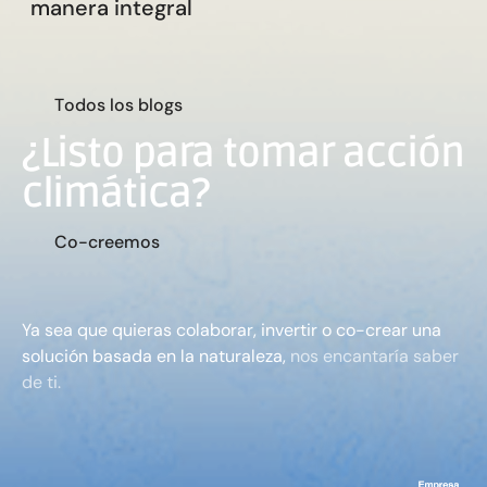
manera integral
T
o
d
o
s
l
o
s
b
l
o
g
s
¿Listo para tomar acción
climática?
C
o
-
c
r
e
e
m
o
s
Ya sea que quieras colaborar, invertir o co-crear una
solución basada en la naturaleza,
nos encantaría saber
de ti.