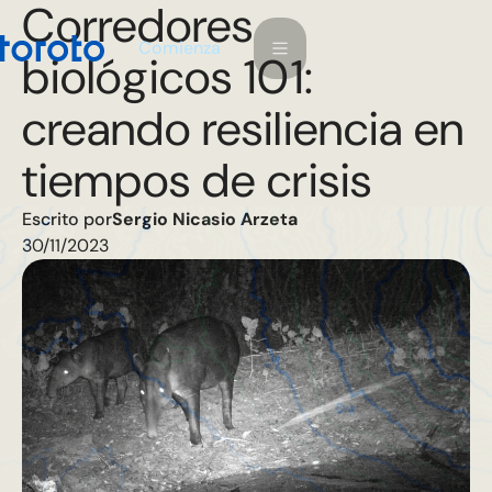
Corredores
m
C
o
e
n
a
z
i
biológicos 101:
creando resiliencia en
tiempos de crisis
Escrito por
Sergio Nicasio Arzeta
30/11/2023