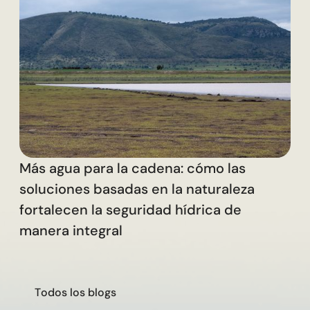
L
c
Más agua para la cadena: cómo las
soluciones basadas en la naturaleza
fortalecen la seguridad hídrica de
manera integral
T
o
d
o
s
l
o
s
b
l
o
g
s