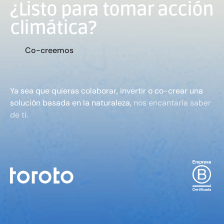
¿Listo para tomar acción
climática?
C
o
-
c
r
e
e
m
o
s
Ya sea que quieras colaborar, invertir o co-crear una
solución basada en la naturaleza,
nos encantaría saber
de ti.