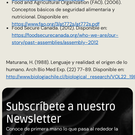
Food and Agricultural Organization (FAO). (2006).
Conceptos básicos de seguridad alimentaria y
nutricional. Disponible en:
https://www.fao.org/3/at772s/at772s.pdf
Food Secure Canada. (2012). Disponible en:
https://foodsecurecanada.org/who-we-are/our-
story/past-assemblies/assembly-2012
Maturana, H. (1988). Lenguaje y realidad: el origen de lo
humano. Arch Bio Med Exp. (22) 77-89. Disponible en:
http://www.biologiachile.cl/biological_research/VOL22
Subscríbete a nuestro
Newsletter
Conoce de primera mano lo que pasa al rededor la