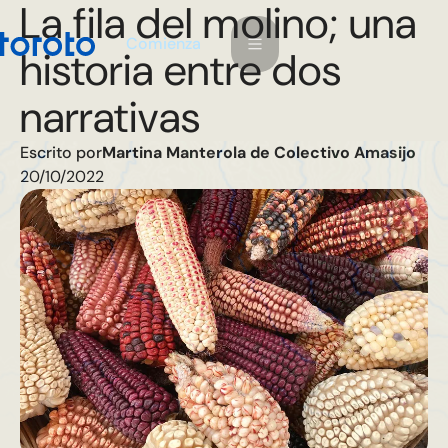
La fila del molino; una
m
C
o
e
n
a
z
i
historia entre dos
narrativas
Escrito por
Martina Manterola de Colectivo Amasijo
20/10/2022