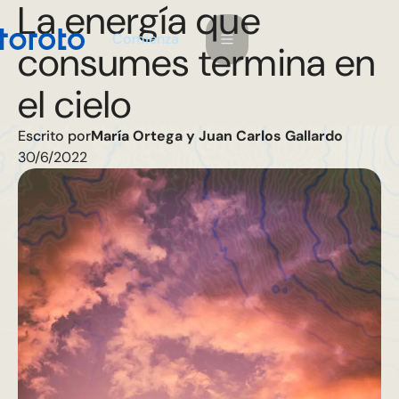
La energía que
m
C
o
e
n
a
z
i
consumes termina en
el cielo
Escrito por
María Ortega y Juan Carlos Gallardo
30/6/2022