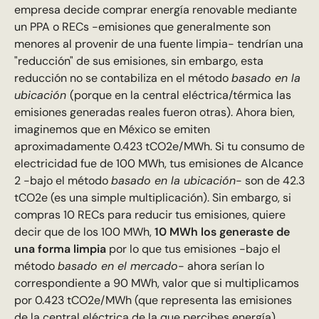
empresa decide comprar energía renovable mediante
un PPA o RECs -emisiones que generalmente son
menores al provenir de una fuente limpia- tendrían una
"reducción" de sus emisiones, sin embargo, esta
reducción no se contabiliza en el método
basado en la
ubicación
(porque en la central eléctrica/térmica las
emisiones generadas reales fueron otras). Ahora bien,
imaginemos que en México se emiten
aproximadamente 0.423 tCO2e/MWh. Si tu consumo de
electricidad fue de 100 MWh, tus emisiones de Alcance
2 -bajo el método
basado en la ubicación
- son de 42.3
tCO2e (es una simple multiplicación). Sin embargo, si
compras 10 RECs para reducir tus emisiones, quiere
decir que de los 100 MWh,
10 MWh los generaste de
una forma limpia
por lo que tus emisiones -bajo el
método
basado en el mercado
- ahora serían lo
correspondiente a 90 MWh, valor que si multiplicamos
por 0.423 tCO2e/MWh (que representa las emisiones
de la central eléctrica de la que percibes energía),