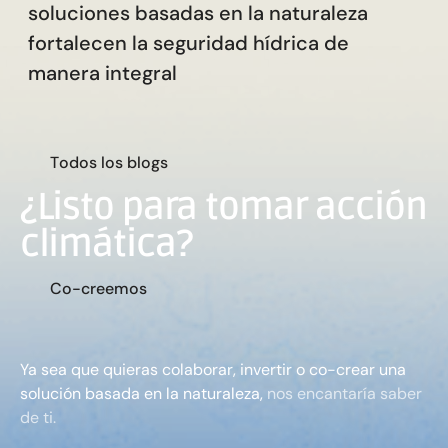
soluciones basadas en la naturaleza
fortalecen la seguridad hídrica de
manera integral
T
o
d
o
s
l
o
s
b
l
o
g
s
¿Listo para tomar acción
climática?
C
o
-
c
r
e
e
m
o
s
Ya sea que quieras colaborar, invertir o co-crear una
solución basada en la naturaleza,
nos encantaría saber
de ti.