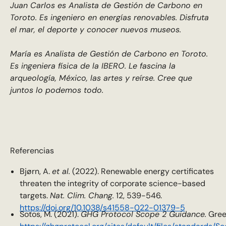
Juan Carlos es Analista de Gestión de Carbono en
Toroto. Es ingeniero en energías renovables. Disfruta
el mar, el deporte y conocer nuevos museos.
María es Analista de Gestión de Carbono en Toroto.
Es ingeniera física de la IBERO. Le fascina la
arqueología, México, las artes y reírse. Cree que
juntos lo podemos todo.
Referencias
Bjørn, A.
et al.
(2022). Renewable energy certificates
threaten the integrity of corporate science-based
targets.
Nat. Clim. Chang.
12, 539-546.
https://doi.org/10.1038/s41558-022-01379-5
Sotos, M. (2021).
GHG Protocol Scope 2 Guidance.
Gree