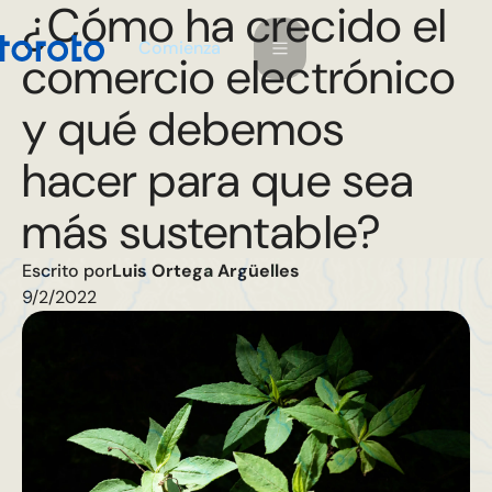
¿Cómo ha crecido el
m
C
o
e
n
a
z
i
comercio electrónico
y qué debemos
hacer para que sea
más sustentable?
Escrito por
Luis Ortega Argüelles
9/2/2022