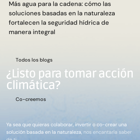
Más agua para la cadena: cómo las
soluciones basadas en la naturaleza
fortalecen la seguridad hídrica de
manera integral
T
o
d
o
s
l
o
s
b
l
o
g
s
¿Listo para tomar acción
climática?
C
o
-
c
r
e
e
m
o
s
Ya sea que quieras colaborar, invertir o co-crear una
solución basada en la naturaleza,
nos encantaría saber
de ti.